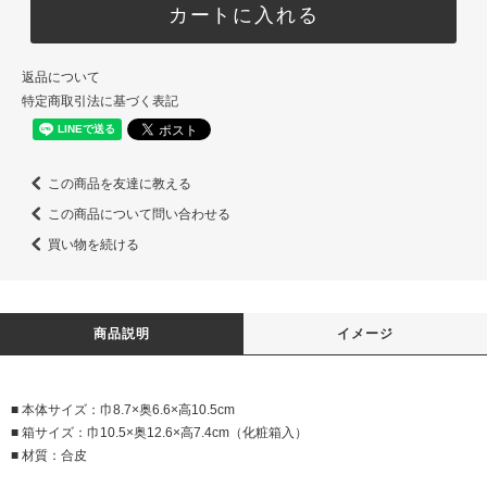
カートに入れる
者に提供することはいたしません。
4.当社は、個人情報の取扱いに関する苦情及び相談を受けた場合は、
その内容について迅速に事実関係等を調査し、合理的な期間内に誠意
をもって対応いたします。
返品について
5.当社は、取得した個人情報を適切に管理するため、組織的・人的・
特定商取引法に基づく表記
物理的・技術的な安全対策措置を講じ、個人情報の漏えい、滅失又は
き損の防止及び是正に取り組みます。
6.当社は、社会情勢・環境の変化を踏まえて、継続的に個人情報保護
に関する個人情報保護マネジメントシステムを見直し、個人情報保護
への取り組みを改善していきます。
この商品を友達に教える
規約制定日：平成18年 8月11日
この商品について問い合わせる
規約改定日：平成29年 4月01日
買い物を続ける
株式会社 岩崎
代表取締役社長 岩崎 重雄
個人情報の取り扱い
商品説明
イメージ
１.個人情報の取り扱いについて
当社は、下記業務に必要な範囲で個人情報を取り扱います。
（１）業務内容
■ 本体サイズ：巾8.7×奥6.6×高10.5cm
■ 箱サイズ：巾10.5×奥12.6×高7.4cm（化粧箱入）
・叙勲、褒章の記念品販売及び展示場開催に関する業務。
■ 材質：合皮
（２）取得方法と管理
当社は、下記の方法によりお取引先様及び従業員・応募者などの氏