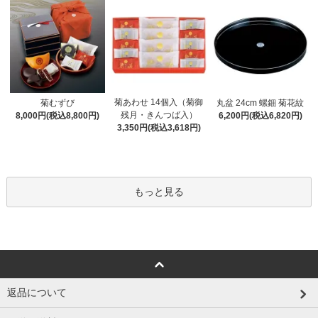
菊あわせ 14個入（菊御
菊むずび
丸盆 24cm 螺鈿 菊花紋
残月・きんつば入）
8,000円(税込8,800円)
6,200円(税込6,820円)
3,350円(税込3,618円)
もっと見る
返品について