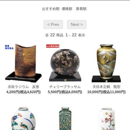
おすすめ順
価格順
新着順
< Prev
Next >
22
1
22
全
商品
-
表示
京吹ラジウム 反形
チェリーブラッサム
天目木立鶴 瓶型
4,200円(税込4,620円)
5,500円(税込6,050円)
10,000円(税込11,000円)