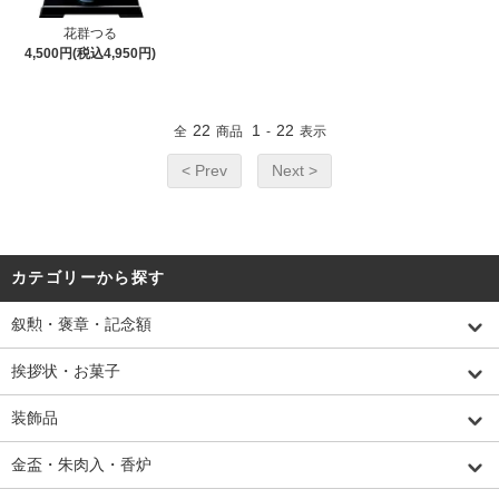
花群つる
4,500円(税込4,950円)
22
1
22
全
商品
-
表示
< Prev
Next >
カテゴリーから探す
叙勲・褒章・記念額
挨拶状・お菓子
装飾品
金盃・朱肉入・香炉