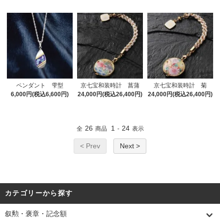
ペンダント 雫型
京七宝和装時計 菖蒲
京七宝和装時計 菊
6,000円(税込6,600円)
24,000円(税込26,400円)
24,000円(税込26,400円)
26
1
24
全
商品
-
表示
< Prev
Next >
カテゴリーから探す
叙勲・褒章・記念額