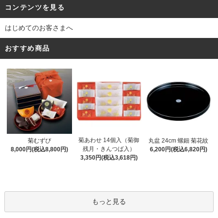
コンテンツを見る
はじめてのお客さまへ
おすすめ商品
菊あわせ 14個入（菊御
菊むずび
丸盆 24cm 螺鈿 菊花紋
残月・きんつば入）
8,000円(税込8,800円)
6,200円(税込6,820円)
3,350円(税込3,618円)
もっと見る