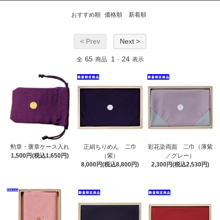
おすすめ順
価格順
新着順
< Prev
Next >
65
1
24
全
商品
-
表示
勲章・褒章ケース入れ
正絹ちりめん 二巾
彩花染両面 二巾（薄紫
1,500円(税込1,650円)
（紫）
／グレー）
8,000円(税込8,800円)
2,300円(税込2,530円)