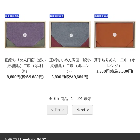
正絹ちりめん両面（鮫小
正絹ちりめん両面（鮫小
薄手ちりめん 二巾（オ
紋/無地）二巾（紫/利
紋/無地）二巾（紺/エン
レンジ）
休）
ジ）
3,300円(税込3,630円)
8,800円(税込9,680円)
8,800円(税込9,680円)
65
1
24
全
商品
-
表示
< Prev
Next >
カテゴリーから探す