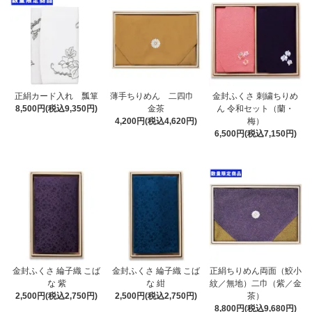
正絹カード入れ 瓢箪
薄手ちりめん 二四巾
金封ふくさ 刺繍ちりめ
8,500円(税込9,350円)
金茶
ん 令和セット（蘭・
4,200円(税込4,620円)
梅）
6,500円(税込7,150円)
金封ふくさ 綸子織 こば
金封ふくさ 綸子織 こば
正絹ちりめん両面（鮫小
な 紫
な 紺
紋／無地）二巾（紫／金
2,500円(税込2,750円)
2,500円(税込2,750円)
茶）
8,800円(税込9,680円)