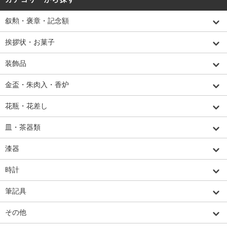
叙勲・褒章・記念額
挨拶状・お菓子
装飾品
金盃・朱肉入・香炉
花瓶・花差し
皿・茶器類
漆器
時計
筆記具
その他