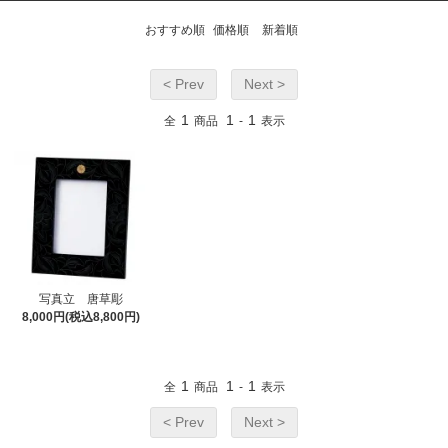
おすすめ順
価格順
新着順
< Prev
Next >
1
1
1
全
商品
-
表示
写真立 唐草彫
8,000円(税込8,800円)
1
1
1
全
商品
-
表示
< Prev
Next >