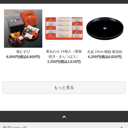
菊あわせ 14個入（菊御
菊むずび
丸盆 24cm 螺鈿 菊花紋
残月・きんつば入）
8,000円(税込8,800円)
6,200円(税込6,820円)
3,350円(税込3,618円)
もっと見る