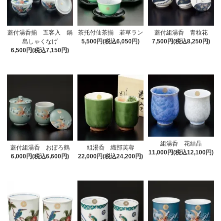
蓋付湯呑揃 五客入 鍋
茶托付仙茶揃 若草ラン
蓋付組湯呑 青粒花
島しゃくなげ
5,500円(税込6,050円)
7,500円(税込8,250円)
6,500円(税込7,150円)
組湯呑 花結晶
蓋付組湯呑 おぼろ鶴
組湯呑 織部芙蓉
11,000円(税込12,100円)
6,000円(税込6,600円)
22,000円(税込24,200円)