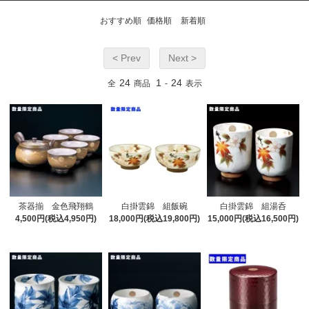
おすすめ順
価格順
新着順
< Prev
Next >
24
1
24
全
商品
-
表示
茶器揃 金色飛翔鶴
白掛雲錦 組飯碗
白掛雲錦 組湯呑
4,500円(税込4,950円)
18,000円(税込19,800円)
15,000円(税込16,500円)