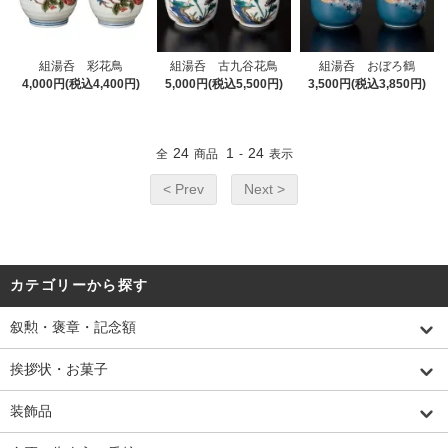
組湯呑 彩花鳥
組湯呑 古九谷花鳥
組湯呑 おぼろ鶴
4,000円(税込4,400円)
5,000円(税込5,500円)
3,500円(税込3,850円)
24
1
24
全
商品
-
表示
< Prev
Next >
カテゴリーから探す
叙勲・褒章・記念額
挨拶状・お菓子
装飾品