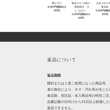
菊むずび
菊あわせ 14個入
丸盆 24cm
8,000円(税込8,8
（菊御残月・き
菊花紋
00円)
んつば入）
6,200円(税込
3,350円(税込3,6
20円)
18円)
返品について
返品期限
開封または１度ご使用になった商品等、
者の責任により、キズ・汚れ等が生じた
食品類、別注品・名入商品等の特別ご注
品書記載の日付けから31日以上経過した
返品できません。