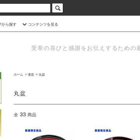
プから探す
コンテンツを見る
受章の喜びと感謝をお伝えするための
ホーム
>
漆器
>
丸盆
丸盆
33
全
商品