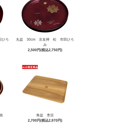
田ひろ
丸盆 30cm 京友禅 松 市田ひろ
み
2,500円(税込2,750円)
鶴
角盆 杢目
2,700円(税込2,970円)