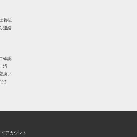
は着払
ら連絡
ご確認
・汚
交換い
ださ
マイアカウント