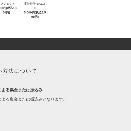
オブジェクト
電波時計 8RZ18
000円(税込5,5
8
00円)
5,000円(税込5,5
00円)
い方法について
による集金または振込み
による集金または振込みとなります。