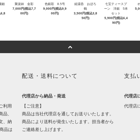
 螺鈿
聚楽鉢 金彩
色銀彩 8.5号
組湯呑 おぼろ
七宝ティースプ
7,000円(税込7,7
9,000円(税込9,9
鶴
ーン 洋銀 5本
5,
6,8
00円)
00円)
3,500円(税込3,8
セット
50円)
5,900円(税込6,4
90円)
配送・送料について
支払
代理店から納品・発送
代理店
ご利用
【ご注意】
代理店
商品、
商品は当社代理店を通してお送りいたします。
文、納
商品により送料が発生いたします。担当者から
商品は
ご連絡差し上げます。