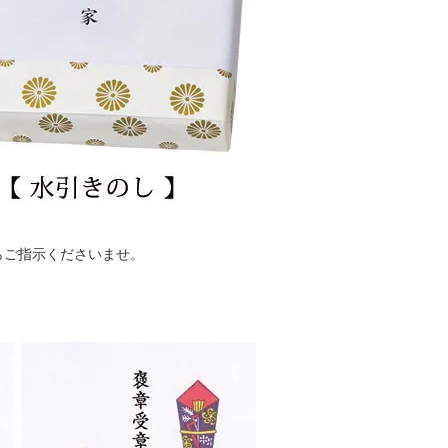
業者などの業務委託先に対して、お客様の
的の達成に必要な範囲内において委託する
当社は委託先に対してお客様の個人情報の
るよう適切な監督を行います。
供
の利用目的の範囲で業務を委託する協力会
に対し、厳重な個人情報の管理を求めたう
示及び提供することがあります。なお、当
、お客様からの問い合わせ対応歴などのお
履歴を記録する場合があります。また、業
り開示及び提供された個人情報を、第三者
・貸与することは禁止されております。
の手続きについて
個人情報に関してご本人からの開示、利用
らご指示くださいませ。
情報の内容が事実に反する場合等における
等及び第三者提供の停止（以下「開示等」
求を受付いたします。開示等のご請求の具
きましては、下記の窓口までお問い合わせ
のうち、開示及び利用目的の通知のご請求
当社所定の手数料をご負担いただきますの
了承ください。
扱いに関するご相談・苦情について
取扱いに関するご相談や苦情等のお問い合
下記の窓口までご連絡いただきますよう、
す。