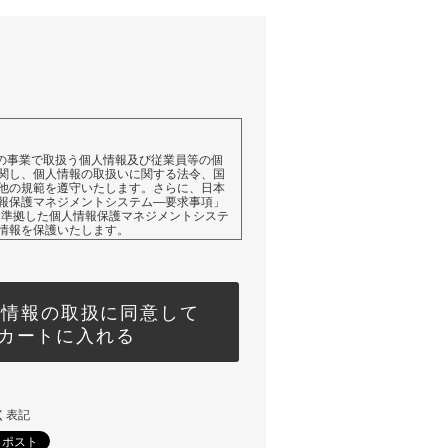
ての事業で取扱う個人情報及び従業員等の個
関し、個人情報の取扱いに関する法令、国
他の規範を遵守いたします。さらに、日本
報保護マネジメントシステム―要求事項」
01）に準拠した個人情報保護マネジメントシステ
情報を保護いたします。
情報の取得、利用にあたっては、その利用目
とし、特定された利用目的の達成に必要な
情報の取扱い（目的外利用）はいたしませ
利用を行わないために、適切な管理措置を
人情報の取扱に同意して
カートに入れる
人の同意を得ている場合、利用目的の範囲で
合、法令にもとづく場合等を除き、取得し
者に提供することはいたしません。
情報の取扱いに関する苦情及び相談を受けた
について迅速に事実関係等を調査し、合理
をもって対応いたします。
く表記
した個人情報を適切に管理するため、組織