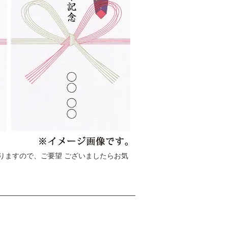
てのお問い合わせ先］
務部 苦情・相談窓口（個人情報保護管理
1 E-mail：info@iwskco.jp
 午前9時~午後5時（年末・年始・土日祝日
規約制定日：平成23年 11月01日
規約改定日：平成29年 5月01日
りますので、ご要望 ございましたらお気