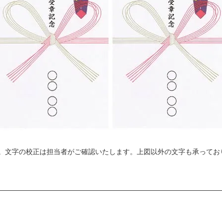
［個人情報につい
株式会社岩崎 総
者代理）
電話：03-5604-831
受付時間：月~金
を除く）
。文字の校正は担当者がご確認いたします。上図以外の文字も承ってお