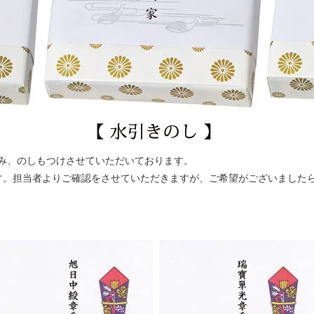
また、当社は配送
個人情報を利用目
場合があります。
安全管理を徹底す
（5）開示及び提
当社は、個人情報
社（配送業者等）
えで個人情報を開
社及び協力会社は
客様に関する個人
務委託先が当社よ
に開示したり販売
２．開示、訂正等
み、のしもつけさせていただいております。
当社は、保有する
す。担当者よりご確認をさせていただきますが、ご希望がございました
目的の通知、個人
訂正等、利用停止
という。）のご請
体的な手続きにつ
ください。
なお、当該ご請求
につきましては、
で、あらかじめご
３．個人情報の取
当社の個人情報の
わせについては、
お願い申し上げま