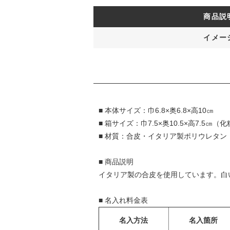
商品説
イメー
■ 本体サイズ：巾6.8×奥6.8×高10㎝
■ 箱サイズ：巾7.5×奥10.5×高7.5㎝（
■ 材質：合皮・イタリア製ポリウレタン
■ 商品説明
イタリア製の合皮を使用しています。白
■ 名入れ料金表
名入方法
名入箇所