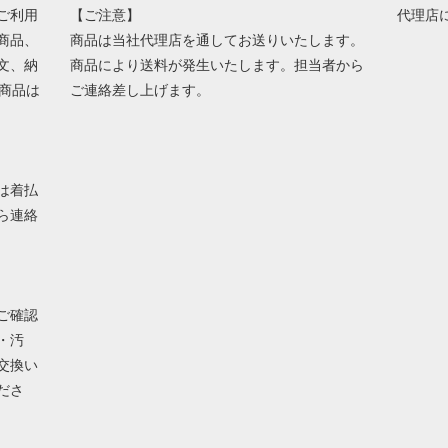
ご利用
【ご注意】
代理店
商品、
商品は当社代理店を通してお送りいたします。
文、納
商品により送料が発生いたします。担当者から
商品は
ご連絡差し上げます。
は着払
ら連絡
ご確認
・汚
交換い
ださ