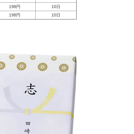
ト上に登録、申し込みなどの記入、入力をし
198円
10日
の公開情報などから当社が間接的に取得する
198円
10日
方などからご紹介して頂いた場合。
取得した情報を「個人情報」として取り扱
新の内容に保つよう努め、安全管理のため
ます。
於ける営業活動のため。
ら個人情報の処理の全部または一部につい
等において、委託された当該業務の適切か
め。
理のため。
のため。
提供及び委託
については次のいずれかに該当する場合を
供することはございません。
をいただいた場合。
公衆の生命、健康、財産などの重大な利益を
要な場合であって、お客様ご本人の同意を
難な場合。
もとずく場合。