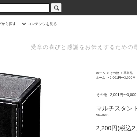
プから探す
コンテンツを見る
受章の喜びと感謝をお伝えするための
ホーム
>
その他
>
革製品
ホーム
>
2,001円〜3,000円
その他
2,001円〜3,00
マルチスタン
SP-4603
2,200円(税込2,