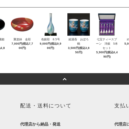
 螺鈿
聚楽鉢 金彩
色銀彩 8.5号
組湯呑 おぼろ
七宝ティースプ
7,000円(税込7,7
9,000円(税込9,9
鶴
ーン 洋銀 5本
5,
6,8
00円)
00円)
3,500円(税込3,8
セット
50円)
5,900円(税込6,4
90円)
配送・送料について
支払
代理店から納品・発送
代理店