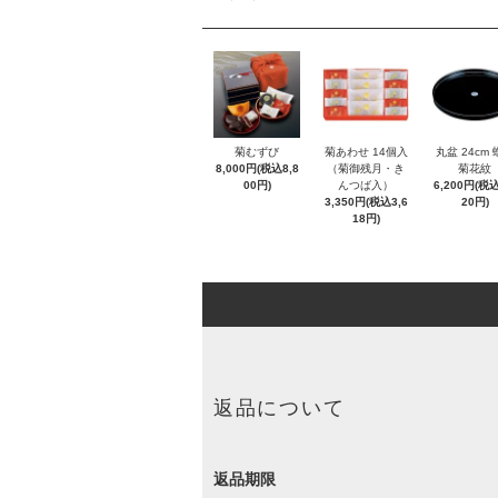
菊むずび
菊あわせ 14個入
丸盆 24cm
8,000円(税込8,8
（菊御残月・き
菊花紋
00円)
んつば入）
6,200円(税込
3,350円(税込3,6
20円)
18円)
返品について
返品期限