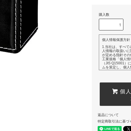
購入数
個人情報保護方針
1.当社は、すべ
人情報の取扱いに
が定める指針その
工業規格「個人情
（JIS Q150
ムを策定し、個人
2.当社は、個人
的を特定すること
範囲を超えた個人
ん。また、目的外
個
講じます。
3.当社は、ご本
業務を委託する場
た個人情報を第三
4.当社は、個人
返品について
場合は、その内容
的な期間内に誠意
特定商取引法に基づ
5.当社は、取得