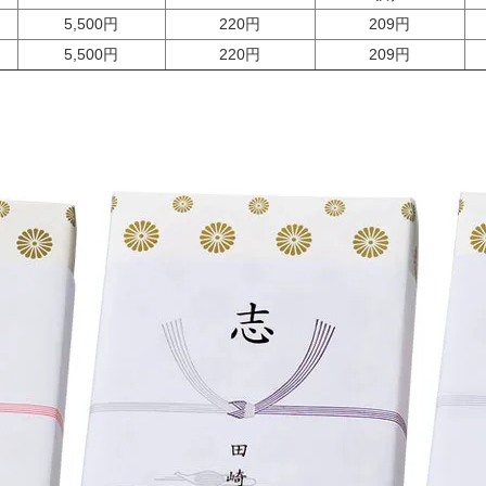
2.インターネッ
て頂く場合。
5,500円
220円
209円
3.新聞紙上など
5,500円
220円
209円
場合。
4.お知り合いの
当社はこのように
い、常に正確・最
適正な措置を講じ
（３）利用目的
・上記業務内容に
・他の事業者等か
て委託された場合
つ円滑な遂行のた
・従業者の雇用管
・当社の採用選考
（4）個人情報の
お客様の個人情報
除き、第三者に提
1.お客様の同意
2.お客様または
保護するために必
いただくことが困
3.その他法令に