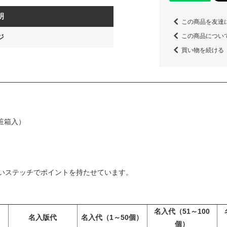
的・人的・物理的
の漏えい、滅失又
明
6.当社は、社会
この商品を友達
情報保護に関する
し、個人情報保護
この商品につい
ジ
買い物を続ける
個人情報の取り扱
１.個人情報の取
当社は、下記業務
化粧箱入）
（１）業務内容
・叙勲、褒章の記
（２）取得方法と
いステッチでポイントを持たせています。
当社は、下記の方
どの氏名、住所、
アドレスなど個人
す。
1.郵便、書面、
名入代（51～100
名入版代
名入代（1～50個）
直接当社にご提供
個）