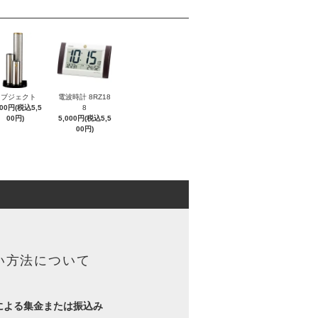
オブジェクト
電波時計 8RZ18
000円(税込5,5
8
00円)
5,000円(税込5,5
00円)
い方法について
による集金または振込み